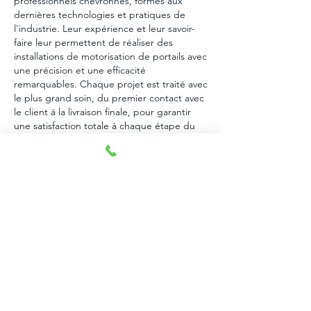
professionnels chevronnés, formés aux
dernières technologies et pratiques de
l'industrie. Leur expérience et leur savoir-
faire leur permettent de réaliser des
installations de motorisation de portails avec
une précision et une efficacité
remarquables. Chaque projet est traité avec
le plus grand soin, du premier contact avec
le client à la livraison finale, pour garantir
une satisfaction totale à chaque étape du
processus.
Contactez-nous
Service après-vente et
accompagnement local : votre
tranquillité d'esprit avec nos
solutions et motorisation
Mais notre engagement envers la qualité ne