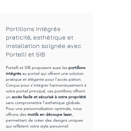
fabrication intègrent des technologies 
une solution moderne et pratique, 
de pointe tout en respectant les 
idéale pour optimiser l’espace tout en 
méthodes artisanales traditionnelles, 
ajoutant une touche contemporaine à 
garantissant ainsi des portails qui 
votre entrée. Les portails coulissants 
Portillons intégrés :
allient esthétique et performance.
autoportés éliminent le besoin de rails 
au sol, offrant ainsi une installation plus 
praticité, esthétique et
facile et une apparence épurée. Les 
installation soignée avec
portails coulissants antagonistes, avec 
Portelli et SIB
leurs vantaux qui se déplacent dans des 
directions opposées, sont parfaits pour 
Portelli et SIB proposent aussi les
portillons
les grandes ouvertures, tandis que les 
intégrés
au portail qui offrent une solution
portails coulissants télescopiques 
pratique et élégante pour l'accès piéton.
maximisent l'utilisation de l'espace en 
Conçus pour s'intégrer harmonieusement à
se repliant sur eux-mêmes. Pour ceux 
votre portail principal, ces portillons offrent
qui possède une entrée plus réduite, 
un
accès facile et sécurisé à votre propriété
nos portails à vantaux restent un choix 
sans compromettre l'esthétique globale.
indémodable, offrant de l’élégance 
Pour une personnalisation optimale, nous
avec une fonctionnalité robuste.
offrons des
motifs en découpe laser
,
permettant de créer des designs uniques
qui reflètent votre style personnel.