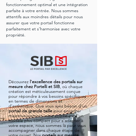
fonctionnement optimal et une intégration
parfaite à votre entrée. Nous sommes
attentifs aux moindres détails pour nous
assurer que votre portail fonctionne
parfaitement et s’harmonise avec votre
propriété.
Découvrez
l'excellence des portails sur
mesure chez Portelli et SIB
, où chaque
création est méticuleusement conçue
pour répondre à vos besoins spécifiques
en termes de dimensions et
d'esthétique. Que vous ayez besoin d'un
portail de grande taille
pour encadrer
majestueusement votre entrée ou d'un
modèle plus compact pour s'adapter à
votre espace, nous sommes là pour vous
accompagner dans chaque étape de
votre projet. Nos
portails sur mesure